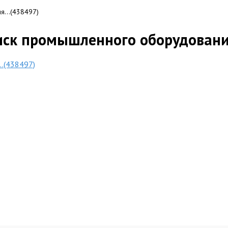
ия…(438497)
иск промышленного оборудован
.(438497)