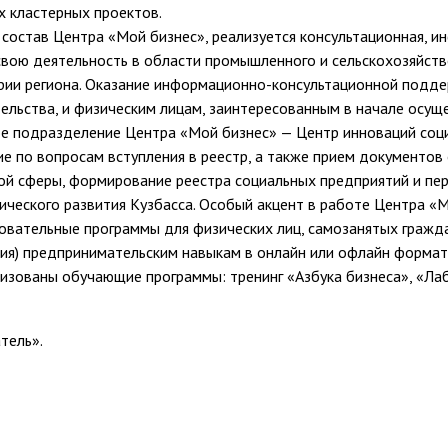
х кластерных проектов.
состав Центра «Мой бизнес», реализуется консультационная, и
ою деятельность в области промышленного и сельскохозяйств
рии региона. Оказание информационно-консультационной подд
ельства, и физическим лицам, заинтересованным в начале осущ
е подразделение Центра «Мой бизнес» — Центр инноваций соци
ие по вопросам вступления в реестр, а также прием документов
ой сферы, формирование реестра социальных предприятий и пер
ческого развития Кузбасса. Особый акцент в работе Центра «
овательные программы для физических лиц, самозанятых гражд
ия) предпринимательским навыкам в онлайн или офлайн формат
ализованы обучающие программы: тренинг «Азбука бизнеса», «Л
тель».