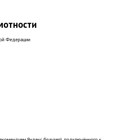
мотности
кой Федерации
(рекомендуем Яндекс браузер), подключённого к