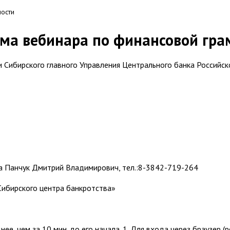
ости
ма вебинара по финансовой гра
 Сибирского главного Управления Центрального банка Российс
а Панчук Дмитрий Владимирович, тел.:8-3842-719-264
Сибирского центра банкротства»
е, чем за 10 мин. до его начала. 1. Для входа через браузер 